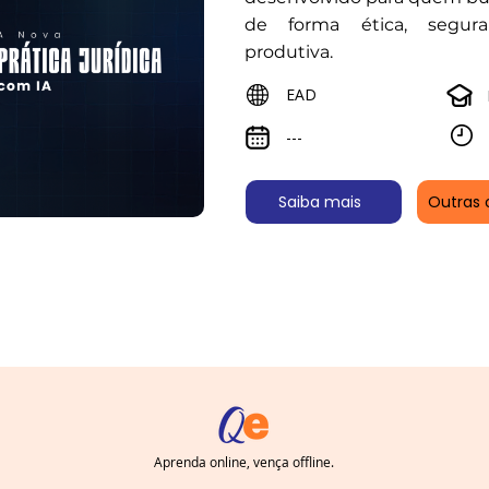
de forma ética, segur
produtiva.
EAD
---
Saiba mais
Outras 
Aprenda online, vença offline.