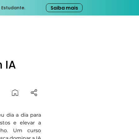
Saiba mais
 Estudante.
 IA
u dia a dia para
stos e elevar a
lho. Um curso
sca dominar a IA