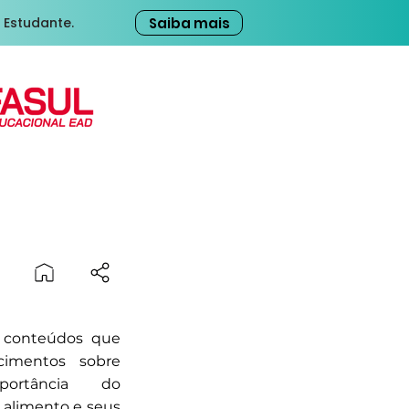
Saiba mais
 Estudante.
s conteúdos que
cimentos sobre
ortância do
alimento e seus