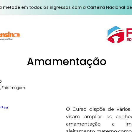
a metade em todos os ingressos com a Carteira Nacional de
Amamentação
o
e, Enfermagem
O Curso dispõe de vário
visam ampliar os conhe
amamentação, a imp
aleitamento materno como 