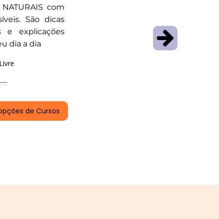
AS NATURAIS com
íveis. São dicas
as e explicações
u dia a dia
Livre
---
opções de Cursos