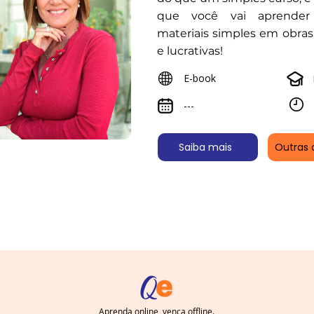
que você vai aprender 
materiais simples em obras 
e lucrativas!
E-book
---
Saiba mais
Outras 
Aprenda online, vença offline.