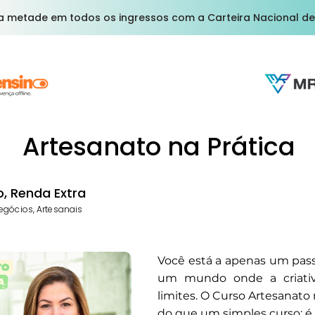
a metade em todos os ingressos com a Carteira Nacional de
Artesanato na Prática
, Renda Extra
egócios, Artesanais
Você está a apenas um pass
um mundo onde a criati
limites. O Curso Artesanato 
do que um simples curso; 