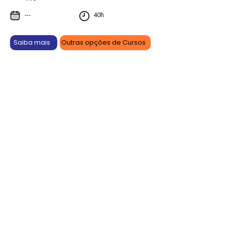
---
40h
Saiba mais
Outras opções de Cursos
Aprenda online, vença offline.
As promoções são por tempo limitado e podem sofrer
alterações ou serem canceladas a qualquer momento
sem prévio aviso. Confira antes de efetuar sua compra.