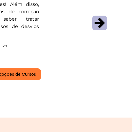
tes! Além disso,
ios de correção
saber tratar
asos de desvios
Livre
---
opções de Cursos