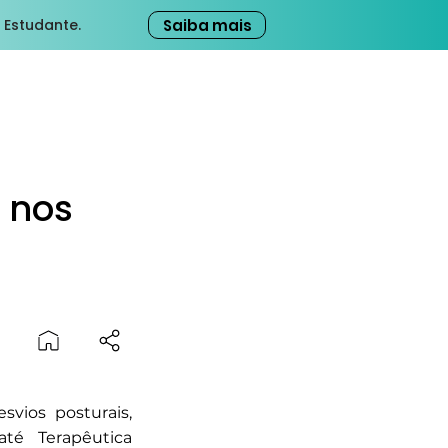
Saiba mais
 Estudante.
s nos
vios posturais,
até Terapêutica