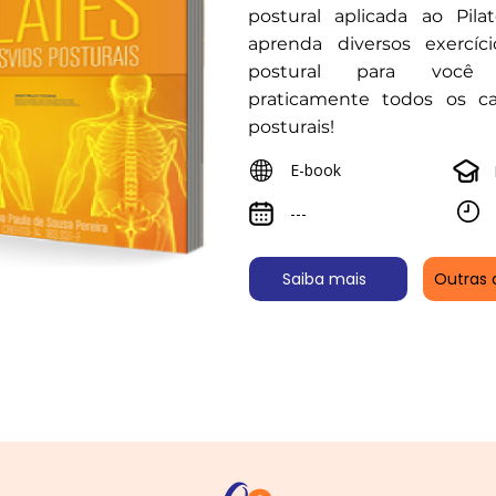
postural aplicada ao Pila
aprenda diversos exercíc
postural para você 
praticamente todos os c
posturais!
E-book
---
Saiba mais
Outras 