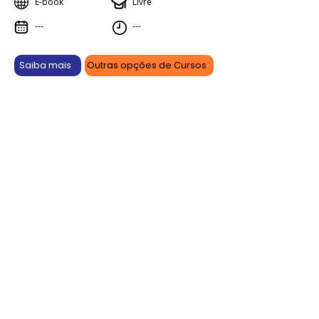
E-book
Livre
---
---
Saiba mais
Outras opções de Cursos
Aprenda online, vença offline.
As promoções são por tempo limitado e podem sofrer
alterações ou serem canceladas a qualquer momento