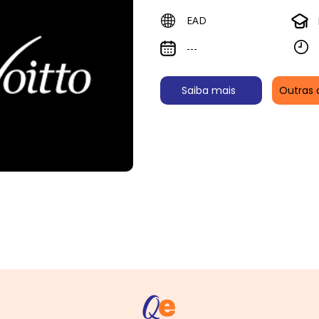
EAD
---
Saiba mais
Outras 