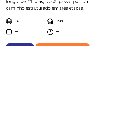
longo de 21 dias, você passa por um
caminho estruturado em três etapas.
EAD
Livre
---
---
Saiba mais
Outras opções de Cursos
Aprenda online, vença offline.