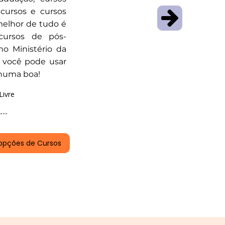
ncursos e cursos
melhor de tudo é
cursos de pós-
o Ministério da
 você pode usar
 numa boa!
Livre
---
opções de Cursos