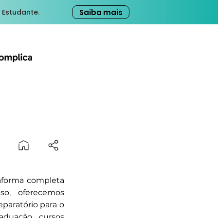
Saiba mais
 Estudante.
aforma completa
sso, oferecemos
eparatório para o
raduação, cursos