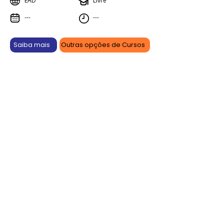
EAD
Livre
---
---
Saiba mais
Outras opções de Cursos
Aprenda online, vença offline.
As promoções são por tempo limitado e podem sofrer
alterações ou serem canceladas a qualquer momento