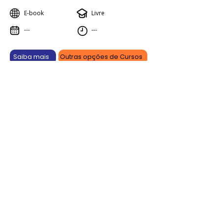
E-book
Livre
---
---
Saiba mais
Outras opções de Cursos
Aprenda online, vença offline.
As promoções são por tempo limitado e podem sofrer