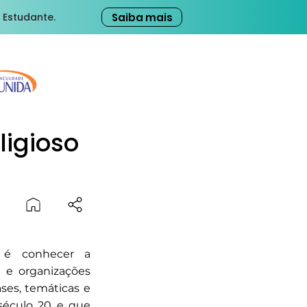
Saiba mais
 Estudante.
ligioso
 é conhecer a
 e organizações
ses, temáticas e
século 20 e que