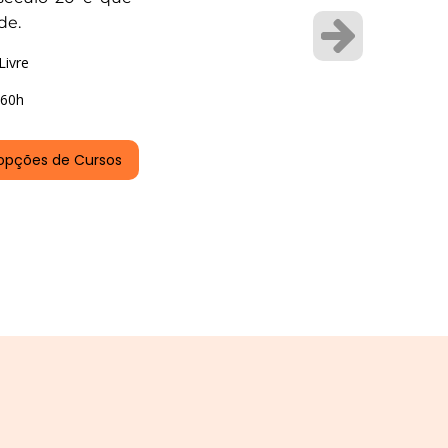
de.
Livre
60h
opções de Cursos