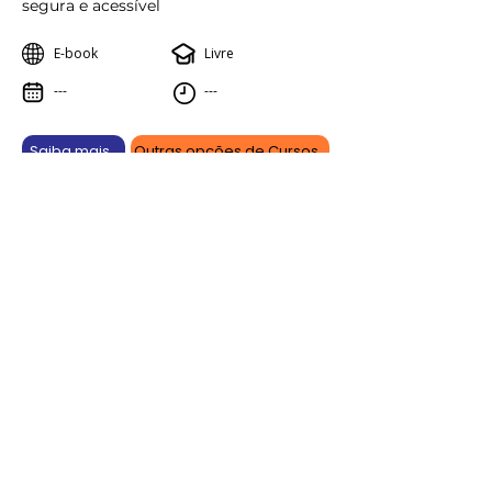
segura e acessível
E-book
Livre
---
---
Saiba mais
Outras opções de Cursos
Aprenda online, vença offline.