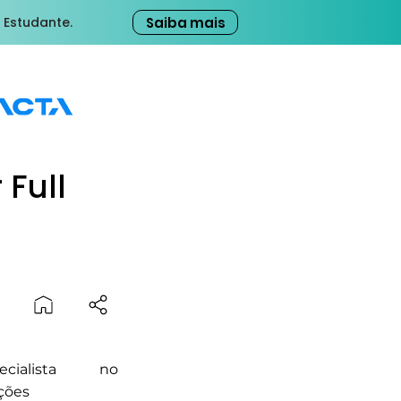
Saiba mais
 Estudante.
Full
cialista no
ções