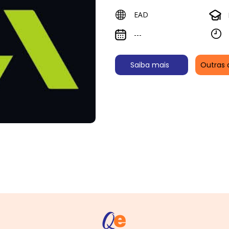
EAD
---
Saiba mais
Outras 