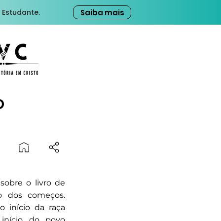
Saiba mais
 Estudante.
o
sobre o livro de
ro dos começos.
o início da raça
nício do povo