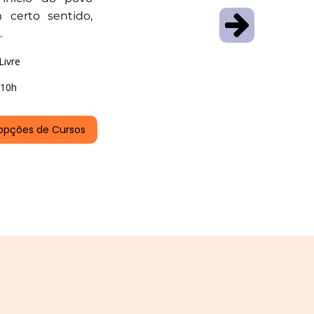
 certo sentido,
.
Livre
10h
opções de Cursos