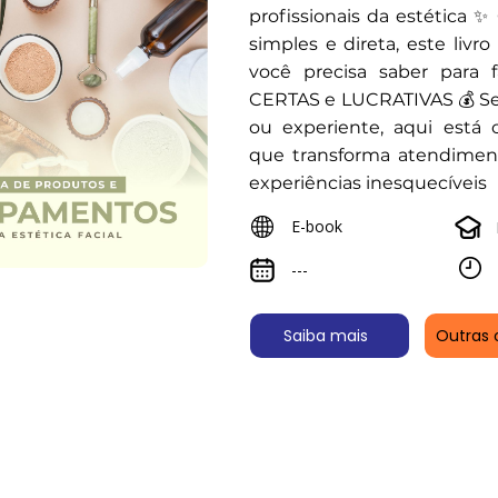
profissionais da estética
simples e direta, este livr
você precisa saber para
CERTAS e LUCRATIVAS 💰 Sej
ou experiente, aqui está
que transforma atendime
experiências inesquecíveis
E-book
---
Saiba mais
Outras 