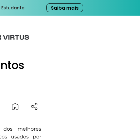
Saiba mais
 Estudante.
entos
 dos melhores
cos usados por