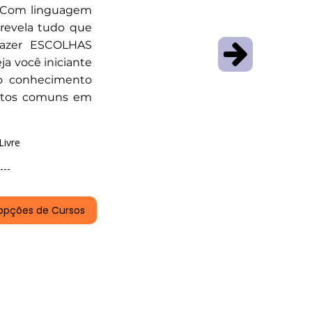
 ✨ Com linguagem
o revela tudo que
 fazer ESCOLHAS
a você iniciante
 o conhecimento
ntos comuns em
Livre
---
opções de Cursos