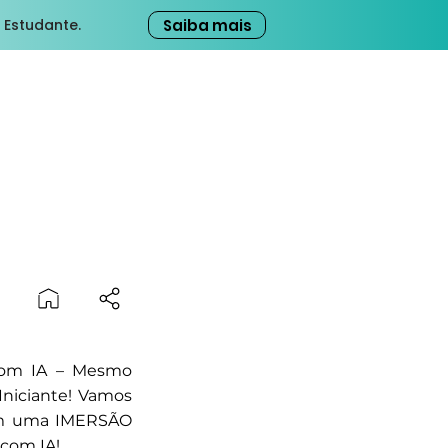
Saiba mais
 Estudante.
 com IA – Mesmo
Iniciante! Vamos
em uma IMERSÃO
 com IA!