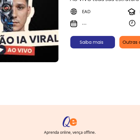
EAD
---
Saiba mais
Outras 
Aprenda online, vença offline.