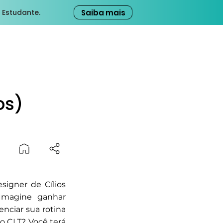
Saiba mais
 Estudante.
os)
signer de Cílios
 Imagine ganhar
enciar sua rotina
 CLT? Você terá