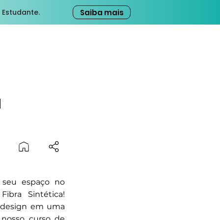
Saiba mais
 Estudante.
a
o seu espaço no
bra Sintética!
r design em uma
 nosso curso de