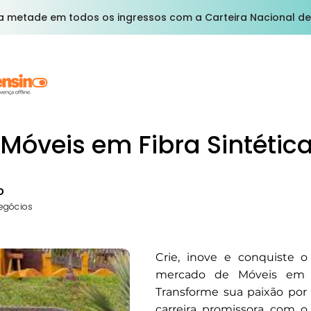
a metade em todos os ingressos com a Carteira Nacional de
Móveis em Fibra Sintétic
o
egócios
Crie, inove e conquiste 
mercado de Móveis em Fi
Transforme sua paixão po
carreira promissora com o