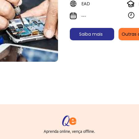
EAD
---
Saiba mais
Outras 
Aprenda online, vença offline.