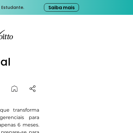
Saiba mais
 Estudante.
ial
 que transforma
erenciais para
apenas 6 meses.
 prepare-se para