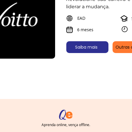
liderar a mudança.
EAD
6 meses
Saiba mais
Outras 
Aprenda online, vença offline.