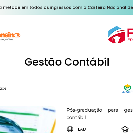
a metade em todos os ingressos com a Carteira Nacional de
Gestão Contábil
dade
Pós-graduação para ges
contábil
EAD