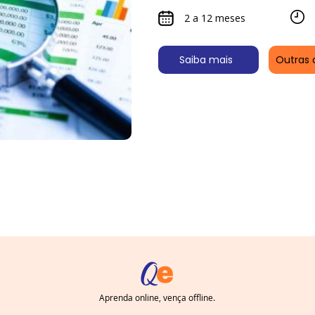
2 a 12 meses
Saiba mais
Outras 
Aprenda online, vença offline.