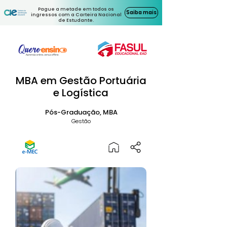
Pague a metade em todos os
Saiba mais
ingressos com a Carteira Nacional
de Estudante.
MBA em Gestão Portuária
e Logística
Pós-Graduação, MBA
Gestão