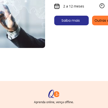
2 a 12 meses
Saiba mais
Outras 
Aprenda online, vença offline.