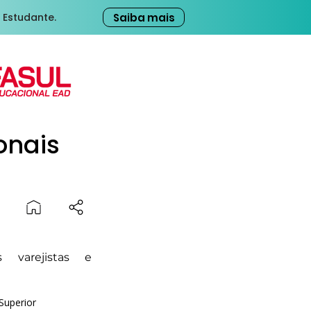
Saiba mais
 Estudante.
onais
 varejistas e
Superior