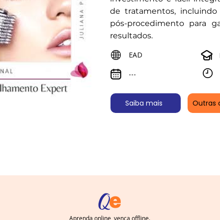
de tratamentos, incluindo
pós-procedimento para ga
resultados.
EAD
---
Saiba mais
Outras 
Aprenda online, vença offline.