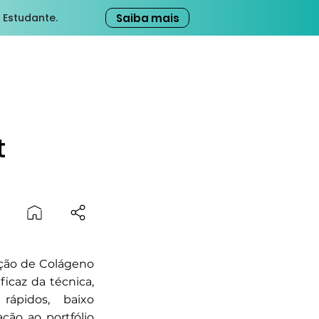
Saiba mais
 Estudante.
t
ução de Colágeno
ficaz da técnica,
rápidos, baixo
ação ao portfólio