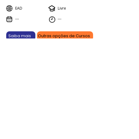
EAD
Livre
---
---
Saiba mais
Outras opções de Cursos
Aprenda online, vença offline.
As promoções são por tempo limitado e podem sofrer