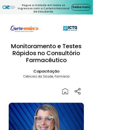
Pague a metade em todos os
Saiba mais
ingressos com a Carteira Nacional
de Estudante.
Monitoramento e Testes
Rápidos no Consultório
Farmacêutico
Capacitação
Ciências da Saúde, Farmácia