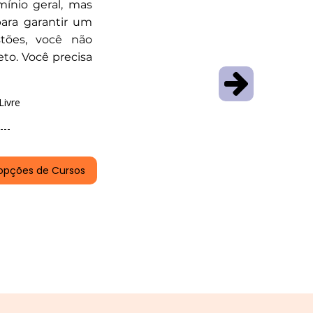
nio geral, mas
para garantir um
stões, você não
to. Você precisa
Livre
---
opções de Cursos