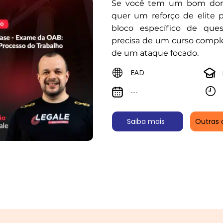
Se você tem um bom domí
quer um reforço de elite 
bloco específico de que
precisa de um curso comple
de um ataque focado.
EAD
---
Saiba mais
Outras 