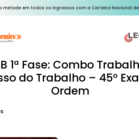
a metade em todos os ingressos com a Carteira Nacional de
B 1ª Fase: Combo Trabalh
sso do Trabalho – 45º Ex
Ordem​
os