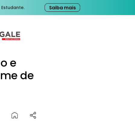
Saiba mais
 Estudante.
o e
ame de