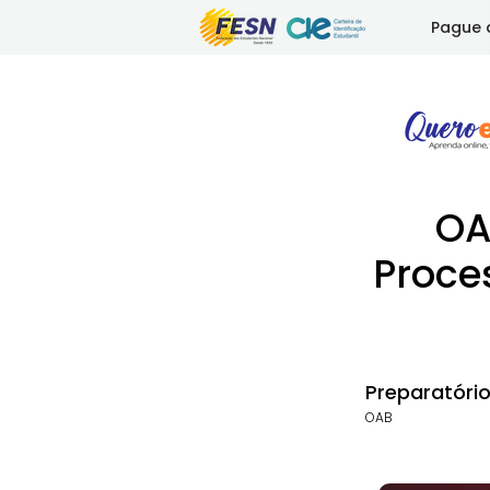
Pague 
OA
Proce
Preparatóri
OAB