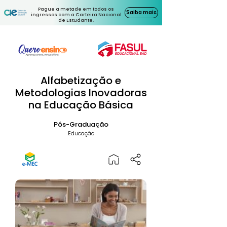
Pague a metade em todos os
Saiba mais
ingressos com a Carteira Nacional
de Estudante.
Alfabetização e
Metodologias Inovadoras
na Educação Básica
Pós-Graduação
Educação