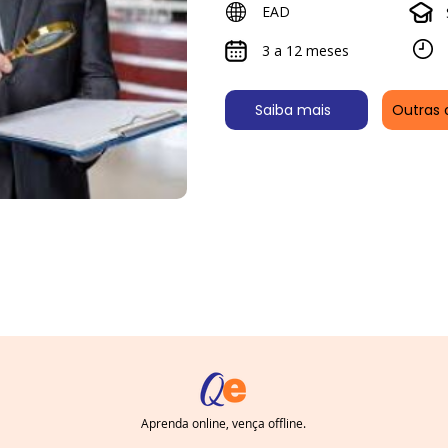
EAD
3 a 12 meses
Saiba mais
Outras 
Aprenda online, vença offline.