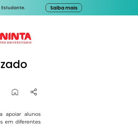
Saiba mais
 Estudante.
izado
ra apoiar alunos
s em diferentes