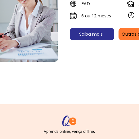
EAD
6 ou 12 meses
Saiba mais
Outras 
Aprenda online, vença offline.