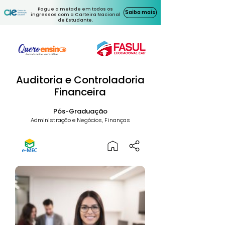
Pague a metade em todos os
Saiba mais
ingressos com a Carteira Nacional
de Estudante.
Auditoria e Controladoria
Financeira
Pós-Graduação
Administração e Negócios, Finanças