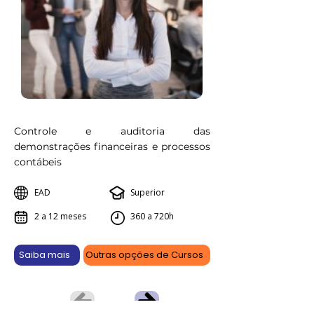
Controle e auditoria das
demonstrações financeiras e processos
contábeis
EAD
Superior
2 a 12 meses
360 a 720h
Saiba mais
Outras opções de Cursos