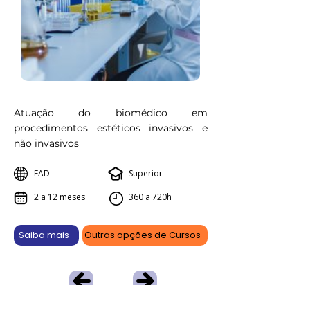
Atuação do biomédico em
procedimentos estéticos invasivos e
não invasivos
EAD
Superior
2 a 12 meses
360 a 720h
Saiba mais
Outras opções de Cursos