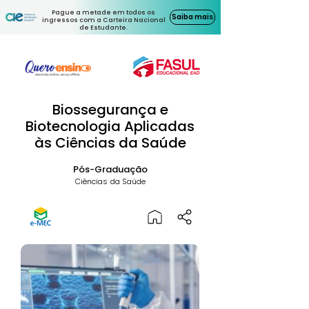
Pague a metade em todos os
Saiba mais
ingressos com a Carteira Nacional
de Estudante.
Biossegurança e
Biotecnologia Aplicadas
às Ciências da Saúde
Pós-Graduação
Ciências da Saúde