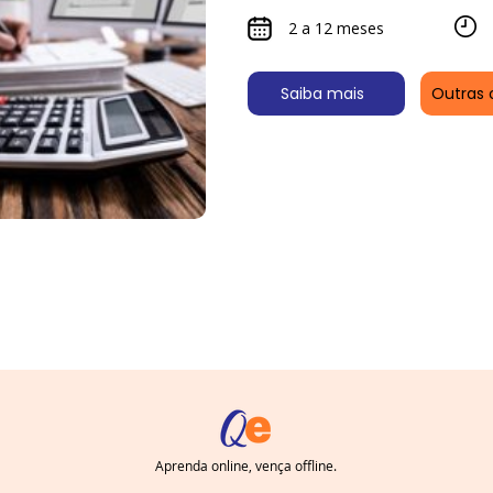
2 a 12 meses
Saiba mais
Outras 
Aprenda online, vença offline.