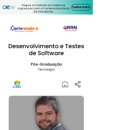
Pague a metade em todos os
Saiba mais
ingressos com a Carteira Nacional
de Estudante.
Desenvolvimento e Testes
de Software
Pós-Graduação
Tecnologia