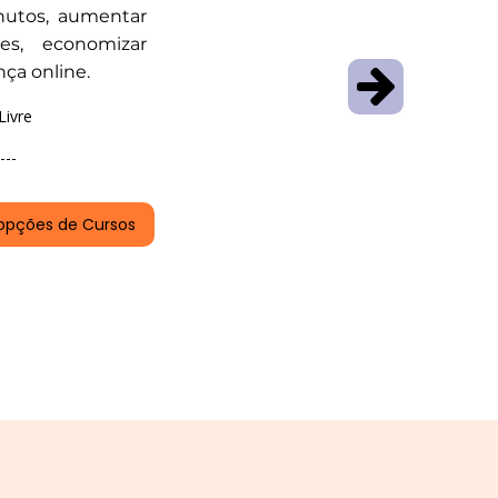
nutos, aumentar
es, economizar
nça online.
Livre
---
opções de Cursos