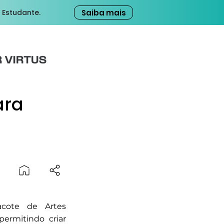
Saiba mais
 Estudante.
ara
acote de Artes
permitindo criar