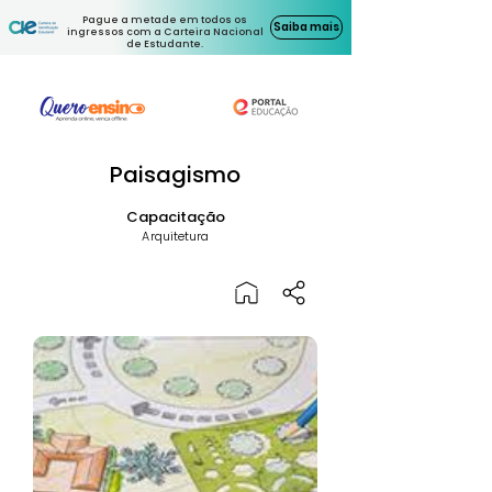
Pague a metade em todos os
Saiba mais
ingressos com a Carteira Nacional
de Estudante.
Paisagismo
Capacitação
Arquitetura