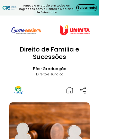
Pague a metade em todos os
Saiba mais
ingressos com a Carteira Nacional
de Estudante.
Direito de Família e
Sucessões
Pós-Graduação
Direito e Jurídico