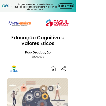
Pague a metade em todos os
Saiba mais
ingressos com a Carteira Nacional
de Estudante.
Educação Cognitiva e
Valores Éticos
Pós-Graduação
Educação