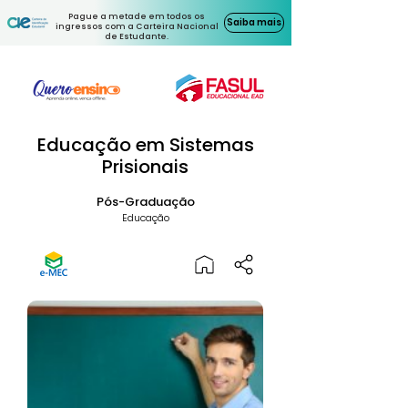
Pague a metade em todos os
Saiba mais
ingressos com a Carteira Nacional
de Estudante.
Educação em Sistemas
Prisionais
Pós-Graduação
Educação