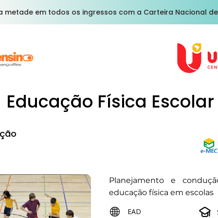
a metade em todos os ingressos com a Carteira Nacional de
Educação Física Escolar
ção
Planejamento e conduçã
educação física em escolas
EAD