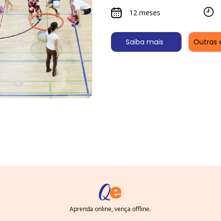
12 meses
Saiba mais
Outras 
Aprenda online, vença offline.