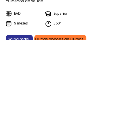
cuidados de saúde.
EAD
Superior
9 meses
360h
Saiba mais
Outras opções de Cursos
Aprenda online, vença offline.