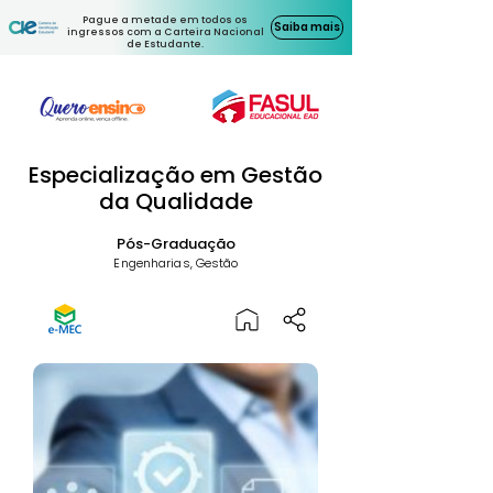
Pague a metade em todos os
Saiba mais
ingressos com a Carteira Nacional
de Estudante.
Especialização em Gestão
da Qualidade
Pós-Graduação
Engenharias, Gestão