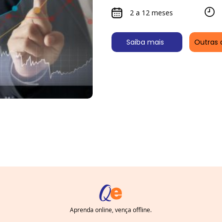
2 a 12 meses
Saiba mais
Outras 
Aprenda online, vença offline.