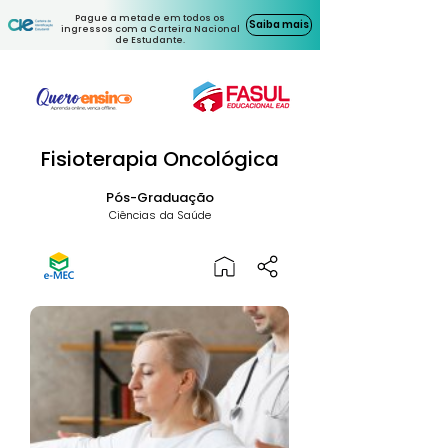
Pague a metade em todos os
Saiba mais
ingressos com a Carteira Nacional
de Estudante.
Fisioterapia Oncológica
Pós-Graduação
Ciências da Saúde