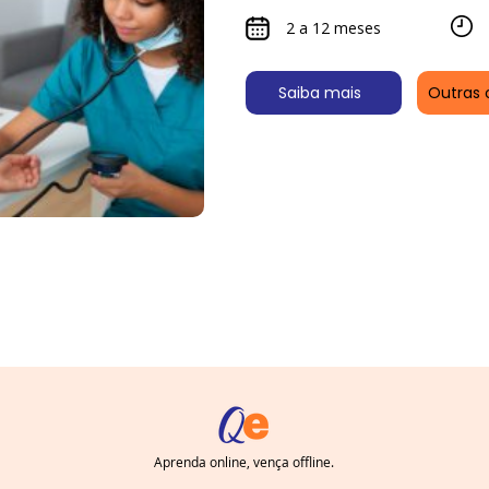
2 a 12 meses
Saiba mais
Outras 
Aprenda online, vença offline.