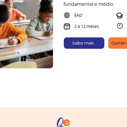
fundamental e médio
EAD
2 a 12 meses
Saiba mais
Outras 