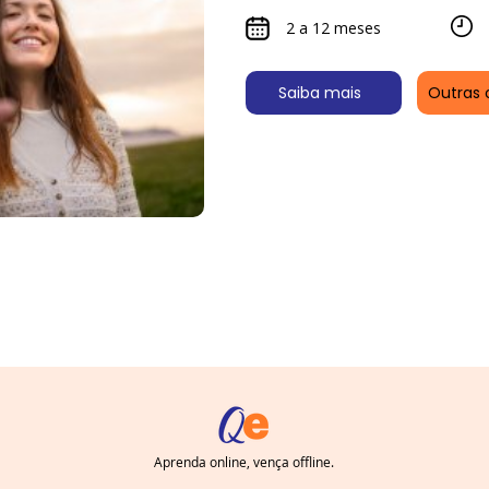
2 a 12 meses
Saiba mais
Outras 
Aprenda online, vença offline.