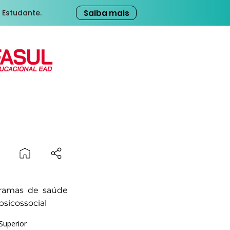
Saiba mais
 Estudante.
l
gramas de saúde
sicossocial
Superior