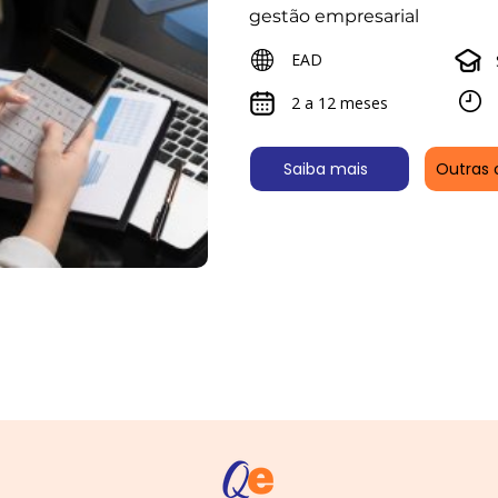
gestão empresarial
EAD
2 a 12 meses
Saiba mais
Outras 